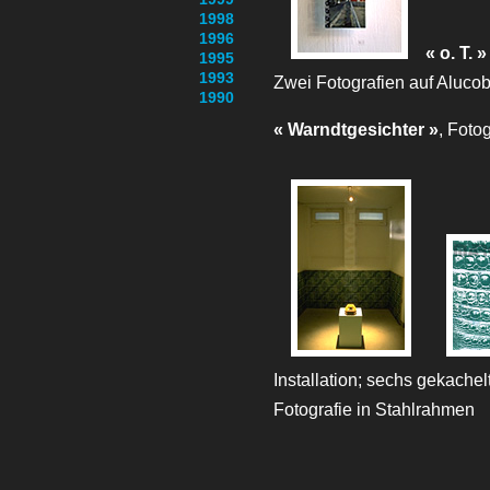
1998
1996
« o. T. »
1995
1993
Zwei Fotografien auf Aluco
1990
« Warndtgesichter »
, Foto
Installation; sechs gekache
Fotografie in Stahlrahmen